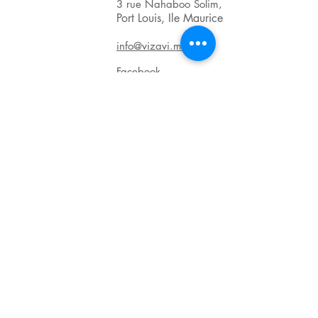
3 rue Nahaboo Solim,
Port Louis, Ile Maurice
info@vizavi.mu
Facebook
BRN : C06011601
VAT : VAT20123139