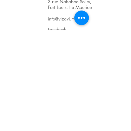
3 rue Nahaboo Solim,
Port Louis, Ile Maurice
info@vizavi.mu
Facebook
BRN : C06011601
VAT : VAT20123139