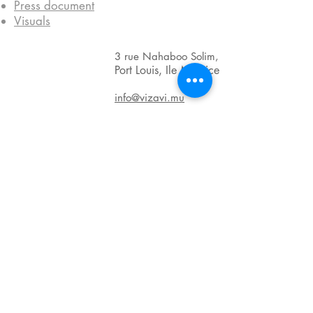
Press document
Visuals
3 rue Nahaboo Solim,
Port Louis, Ile Maurice
info@vizavi.mu
Facebook
BRN : C06011601
VAT : VAT20123139